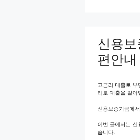
컨
텐
츠
로
건
신용보
너
뛰
편안내 
기
고금리 대출로 부
리로 대출을 갈아
신용보증기금에서 
이번 글에서는 신
습니다.