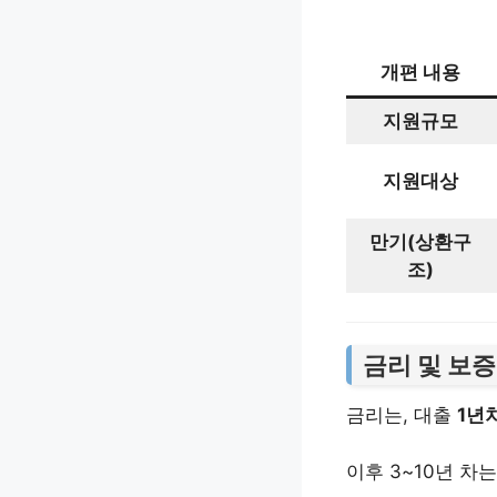
개편 내용
지원규모
지원대상
만기(상환구
조)
금리 및 보
금리는, 대출
1년차
이후 3~10년 차는