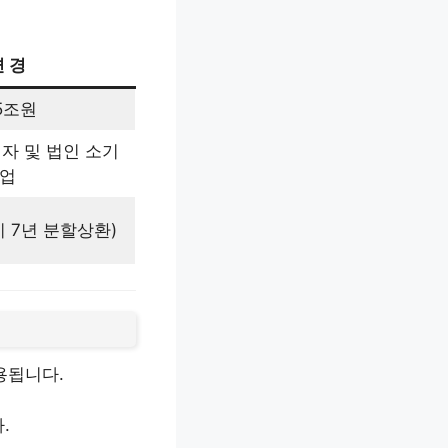
변 경
.5조원
자 및 법인 소기
업
치 7년 분할상환)
용됩니다.
.