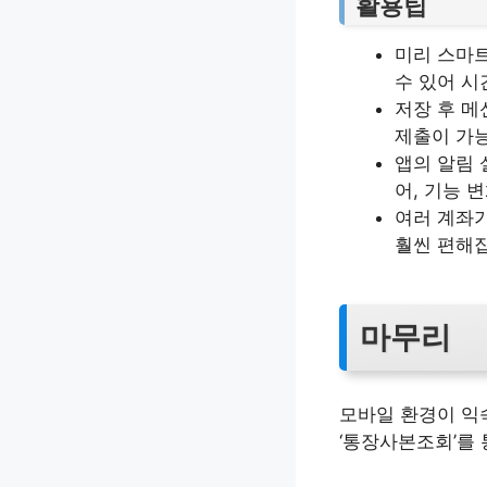
활용팁
미리 스마
수 있어 시
저장 후 메
제출이 가
앱의 알림 
어, 기능 
여러 계좌가
훨씬 편해
마무리
모바일 환경이 익
‘통장사본조회’를