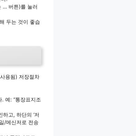
 … 버튼)를 눌러
해 두는 것이 좋습
 사용됨) 저장절차
. 예: “통장표지조
하고, 하단의 ‘저
메일/메신저로 전송