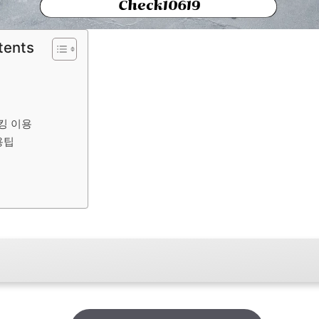
tents
킹 이용
용팁