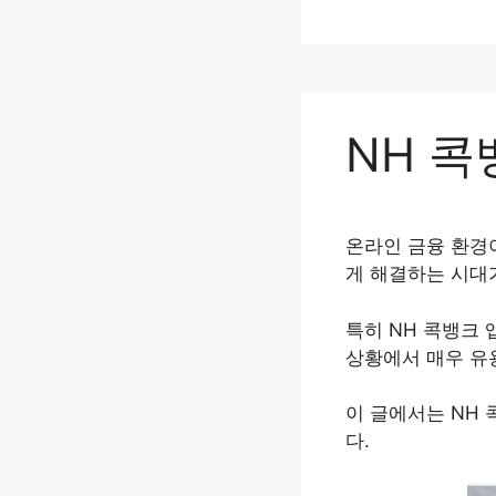
컨
텐
츠
로
건
NH 
너
뛰
기
온라인 금융 환경
게 해결하는 시대
특히 NH 콕뱅크
상황에서 매우 유
이 글에서는 NH
다.