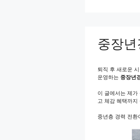
컨
텐
츠
로
건
중장년
너
뛰
기
퇴직 후 새로운 
운영하는
중장년
이 글에서는 제가 
고 체감 혜택까지
중년층 경력 전환