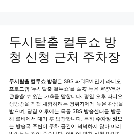
컨
텐
츠
로
건
두시탈출 컬투쇼 방
너
뛰
청 신청 근처 주차장
기
두시탈출 컬투쇼 방청
은 SBS 파워FM 인기 라디오
프로그램 ‘두시탈출 컬투쇼’를
실제 녹음 현장에서
관람할 수 있는 기회
를 말합니다. 평일 오후 라디오
생방송을 직접 체험하려는 청취자에게 높은 관심을
받으며, 당첨 이후에는 목동 SBS 방송센터를 방문
해 로비에서 대기 후 입장합니다. 특히
주차장 정보
는 방송국 주변이 주차 공간이 넉넉하지 않아 미리
알아두는 것이 좋습니다. 아래에 방청 신청 방법과