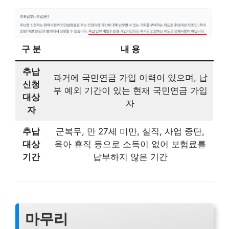
구 분
내 용
추납
과거에 국민연금 가입 이력이 있으며, 납
신청
부 예외 기간이 있는 현재 국민연금 가입
대상
자
자
추납
군복무, 만 27세 미만, 실직, 사업 중단,
대상
육아 휴직 등으로 소득이 없어 보험료를
기간
납부하지 않은 기간
마무리