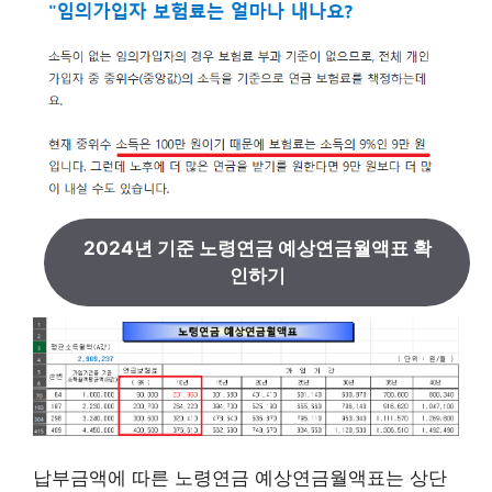
2024년 기준 노령연금 예상연금월액표 확
인하기
납부금액에 따른 노령연금 예상연금월액표는 상단