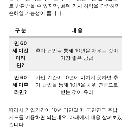
로 반환받을 수 있지만, 화폐 가치 하락을 감안하면
손해일 가능성이 큽니다.
구 분
내 용
만 60
세 이전
추가 납입을 통해 10년을 채우는 것이
이라
가장 좋은 방법
면?
만 60
가입 기간이 10년에 미치지 못하면 추
세 이후
가 납입을 통해 10년을 채워 연금으로
라면?
받는 것이 유리
따라서 가입기간이 10년 미만일 때 국민연금 추납
제도를 이용하면 되는데요, 아래에서 내용 살펴보겠
습니다.