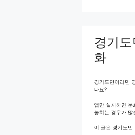
컨
텐
츠
로
건
경기도
너
뛰
화
기
경기도민이라면 영
나요?
앱만 설치하면 문
놓치는 경우가 많
이 글은 경기도민