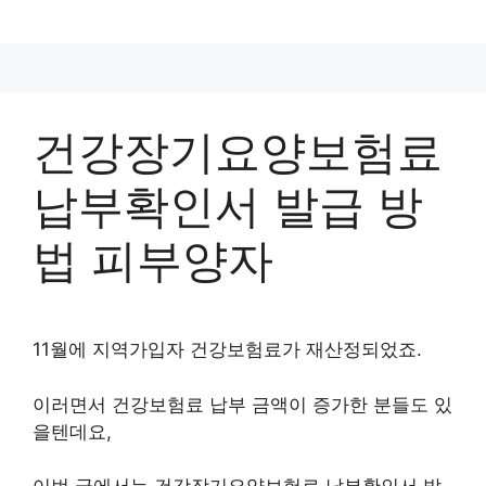
컨
텐
츠
로
건
건강장기요양보험료
너
뛰
납부확인서 발급 방
기
법 피부양자
11월에 지역가입자 건강보험료가 재산정되었죠.
이러면서 건강보험료 납부 금액이 증가한 분들도 있
을텐데요,